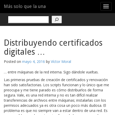
Menu
Skip
Más solo que la una
T
to
o
content
g
Buscar
g
l
e
n
Distribuyendo certificados
a
v
digitales …
i
g
Posted on
mayo 4, 2016
by
Víctor Moral
a
t
… entre máquinas de la red interna. Sigo dándole vueltas.
i
o
Las primeras pruebas de creación de certificados y renovación
n
han sido satisfactorias. Los scripts funcionan y lo único que me
preocupa y me tiene parado es cómo distribuirlos de forma
segura. Vale, es una red interna y no es tan difícil realizar
transferencias de archivos entre máquinas; instalarlas con los
permisos adecuados ya es otra cosa un poco más dudosa. El
problema es que no siempre van a estar dentro de una red. Es