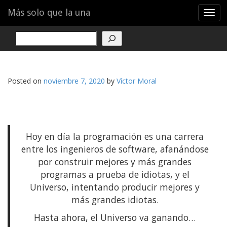
Menu
Skip
Más solo que la una
T
to
o
content
g
Buscar
g
l
e
n
Posted on
noviembre 7, 2020
by
Víctor Moral
a
v
i
g
a
Hoy en día la programación es una carrera
t
i
entre los ingenieros de software, afanándose
o
por construir mejores y más grandes
n
programas a prueba de idiotas, y el
Universo, intentando producir mejores y
más grandes idiotas.
Hasta ahora, el Universo va ganando…