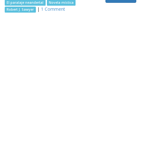
El paralaje neandertal
Novela mística
|
1 Comment
Robert J. Sawyer