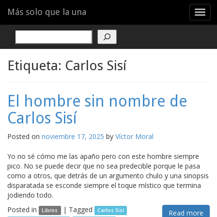
Menu
Skip
Más solo que la una
T
to
o
content
g
Buscar
g
l
e
Etiqueta:
Carlos Sisí
n
a
v
El hombre sin nombre de
i
g
Carlos Sisí
a
t
Posted on
noviembre 17, 2025
by
Víctor Moral
i
o
Yo no sé cómo me las apaño pero con este hombre siempre
n
pico. No se puede decir que no sea predecible porque le pasa
como a otros, que detrás de un argumento chulo y una sinopsis
disparatada se esconde siempre el toque místico que termina
jodiendo todo.
Posted in
|
Tagged
Libros
Carlos Sisí
Read more