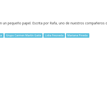
 en un pequeño papel. Escrita por Rafa, uno de nuestros compañeros 
ca
Grupo Carmen Martín Gaite
Lidia Fresneda
Mariana Pineda