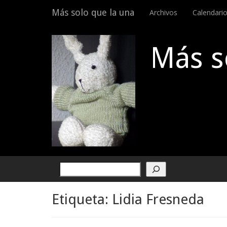
Menu
Skip
Más solo que la una
Archivos
Calendari
to
content
Más s
Buscar
Etiqueta:
Lidia Fresneda