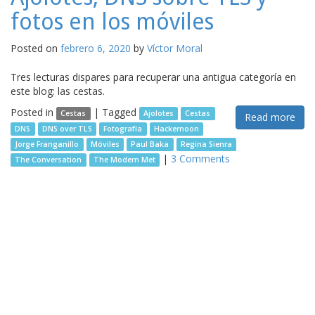
fotos en los móviles
Posted on
febrero 6, 2020
by
Víctor Moral
Tres lecturas dispares para recuperar una antigua categoría en
este blog: las cestas.
Posted in
|
Tagged
Cestas
Ajolotes
Cestas
Read more
DNS
DNS over TLS
Fotografía
Hackernoon
Jorge Franganillo
Móviles
Paul Baka
Regina Sienra
|
3 Comments
The Conversation
The Modern Met