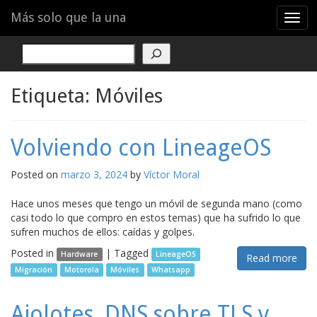
Menu
Skip
Más solo que la una
T
to
o
content
g
Buscar
g
l
e
Etiqueta:
Móviles
n
a
v
Volviendo con LineageOS
i
g
Posted on
marzo 3, 2024
by
Víctor Moral
a
t
i
Hace unos meses que tengo un móvil de segunda mano (como
o
casi todo lo que compro en estos temas) que ha sufrido lo que
n
sufren muchos de ellos: caídas y golpes.
Posted in
|
Tagged
Hardware
LineageOS
Read more
Migración
Motorola
Móviles
Whatsapp
Ajolotes, DNS sobre TLS y