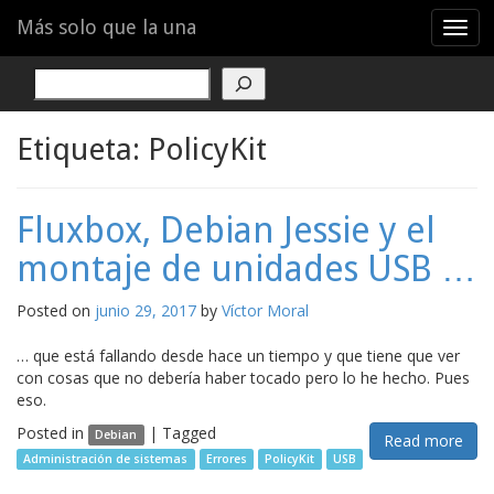
Menu
Skip
Más solo que la una
T
to
o
content
g
Buscar
g
l
e
Etiqueta:
PolicyKit
n
a
v
Fluxbox, Debian Jessie y el
i
g
montaje de unidades USB …
a
t
Posted on
junio 29, 2017
by
Víctor Moral
i
o
… que está fallando desde hace un tiempo y que tiene que ver
n
con cosas que no debería haber tocado pero lo he hecho. Pues
eso.
Posted in
|
Tagged
Debian
Read more
Administración de sistemas
Errores
PolicyKit
USB