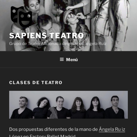
Saltar
al
contenido
SAPIENS TEATRO
Grupo de Teatro Aficionado dirigido por Ángela Ruiz
Menú
CLASES DE TEATRO
Dos propuestas diferentes de la mano de
Ángela Ru iz
López
en
Factory Ballet Madrid
.