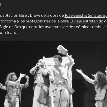
ón
daptación libre y breve de la obra de
José Sanchis Sinisterra
:
 autor toma a los protagonistas de la obra
El viaje entretenido
d
 Siglo de Oro que narra las aventuras de dos cómicos ambulan
xto teatral.