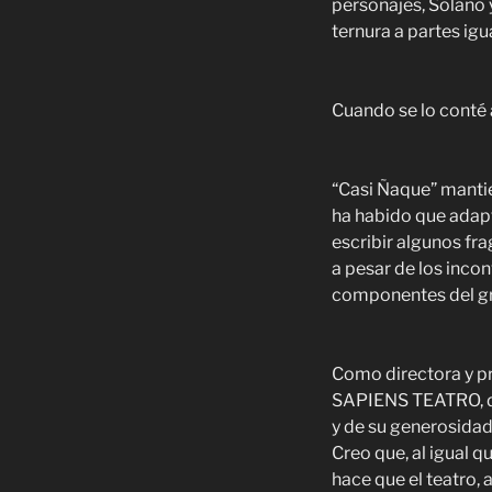
personajes, Solano 
ternura a partes igu
Cuando se lo conté 
“Casi Ñaque” mantie
ha habido que adapt
escribir algunos fr
a pesar de los inco
componentes del gr
Como directora y p
SAPIENS TEATRO, de 
y de su generosida
Creo que, al igual q
hace que el teatro, 