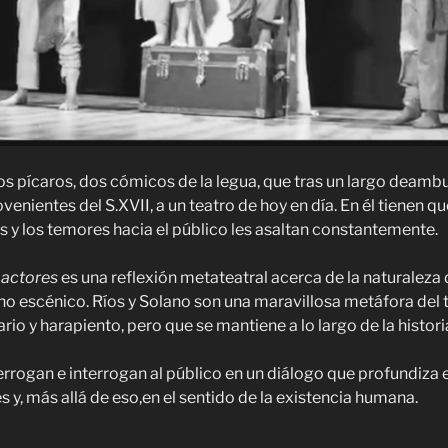
os pícaros, dos cómicos de la legua, que tras un largo deambu
ovenientes del S.XVII, a un teatro de hoy en día. En él tienen q
s y los temores hacia el público les asaltan constantemente.
 actores
es una reflexión metateatral acerca de la naturaleza d
ho escénico. Ríos y Solano son una maravillosa metáfora del 
ario y harapiento, pero que se mantiene a lo largo de la histori
errogan e interrogan al público en un diálogo que profundiza 
 y, más allá de eso,en el sentido de la existencia humana.