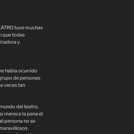
 TEATRO tuve muchas
en que todas
iradora y
me había ocurrido
 grupo de personas
a veces tan
 mundo del teatro.
 si merece la pena el
ué persona no se
 maravillosos