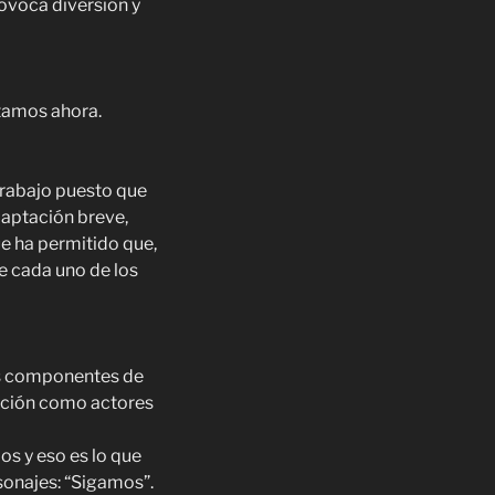
ovoca diversión y
stamos ahora.
 trabajo puesto que
daptación breve,
e ha permitido que,
e cada uno de los
os componentes de
lución como actores
os y eso es lo que
rsonajes: “Sigamos”.