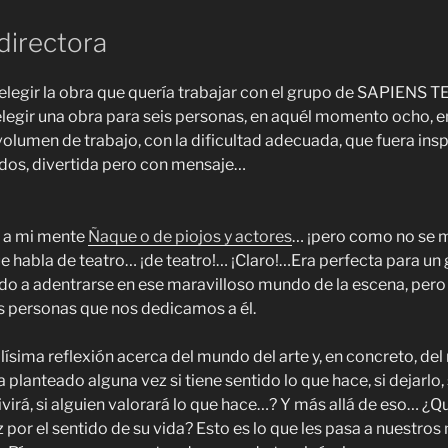
directora
elegir la obra que quería trabajar con el grupo de SAPIENS
 elegir una obra para seis personas, en aquél momento ocho, 
olumen de trabajo, con la dificultad adecuada, que fuera insp
dos, divertida pero con mensaje…
o a mi mente
Ñaque o de piojos y actores
… ¡pero como no se 
e habla de teatro… ¡de teatro!… ¡Claro!…Era perfecta para un
o a adentrarse en ese maravilloso mundo de la escena, pero 
s personas que nos dedicamos a él.
lísima reflexión acerca del mundo del arte y, en concreto, del
a planteado alguna vez si tiene sentido lo que hace, si dejarlo,
virá, si alguien valorará lo que hace…? Y más allá de eso… ¿Q
por el sentido de su vida? Esto es lo que les pasa a nuestros