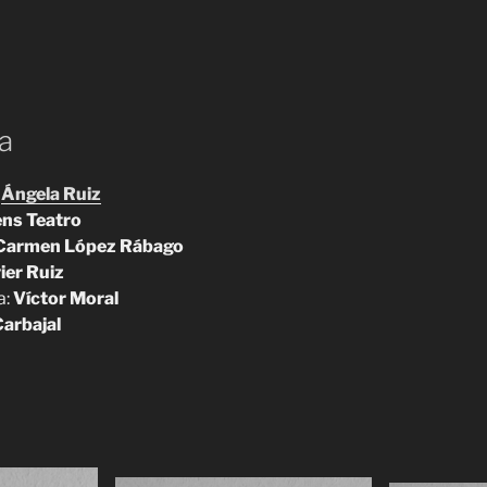
a
Ángela Ruiz
ens Teatro
Carmen López Rábago
ier Ruiz
a:
Víctor Moral
Carbajal