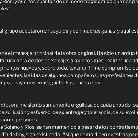
y Ríos, y que nos cuentan de un modo tragicómico que nos pr
ales.
al grupo aceptaron en seguida y con muchas ganas, y aquí e
ne el mensaje principal de la obra original. Ha sido un arduo
ar una obra de dos personajes a muchos más, realizar una a
agmentos nuevos y, sobre todo, tener un firme compromiso qu
nvenientes, las idas de algunos compañeros, las profesiones d
upo… hayamos conseguido llegar hasta aquí.
rofesora me siento sumamente orgullosa de cada unos de l
su ilusión y esfuerzo, de su entrega y tolerancia, de su evo
d como personas.
ue Solano y Ríos, se han mantenido a pesar de los contratiemp
a día de hoy, siga existiendo. Así que como dicen nuestros pe