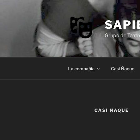
Saltar
al
contenido
SAPI
Grupo de Teatr
La compañia
Casi Ñaque
CASI ÑAQUE