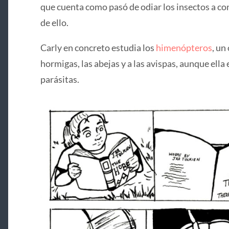
que cuenta como pasó de odiar los insectos a co
de ello.
Carly en concreto estudia los
himenópteros
, un
hormigas, las abejas y a las avispas, aunque ella 
parásitas.