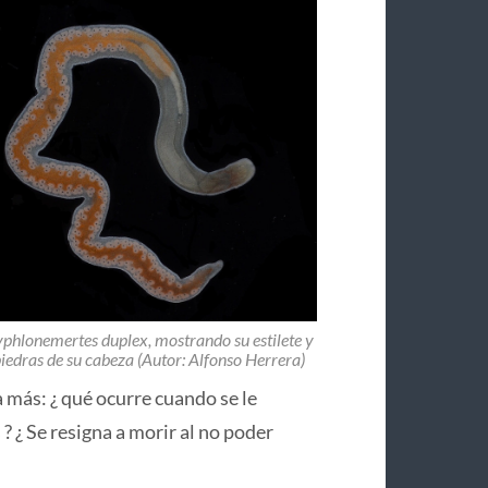
phlonemertes duplex, mostrando su estilete y
piedras de su cabeza (Autor: Alfonso Herrera)
 más: ¿ qué ocurre cuando se le
? ¿ Se resigna a morir al no poder