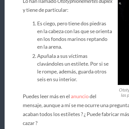
Lo han llamado
Ototyphlonemertes dúplex
y tiene de particular:
Es ciego, pero tiene dos piedras
en la cabeza con las que se orienta
en los fondos marinos reptando
en la arena.
Apuñala a sus víctimas
clavándoles un estilete. Por si se
le rompe, además, guarda otros
seis en su interior.
Ototy
las 
Puedes leer más en el
anuncio
del
mensaje, aunque a mí se me ocurre una pregunta
acaban todos los estiletes ? ¿ Puede fabricar más 
cazar ?