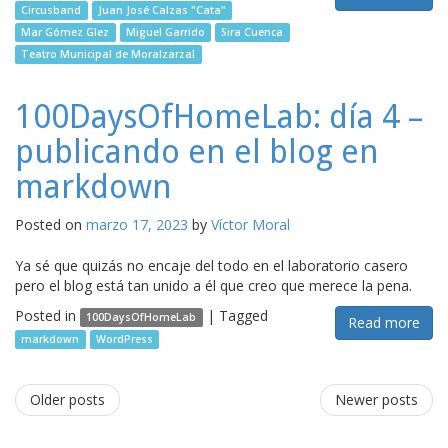
Circusband
Juan José Calzas "Cata"
Mar Gómez Glez
Miguel Garrido
Sira Cuenca
Teatro Municipal de Moralzarzal
100DaysOfHomeLab: día 4 –
publicando en el blog en
markdown
Posted on
marzo 17, 2023
by
Víctor Moral
Ya sé que quizás no encaje del todo en el laboratorio casero
pero el blog está tan unido a él que creo que merece la pena.
Posted in
|
Tagged
100DaysOfHomeLab
Read more
markdown
WordPress
Post
Older posts
Newer posts
navigation