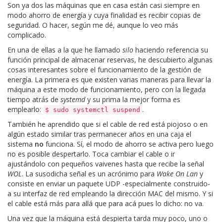
Son ya dos las máquinas que en casa están casi siempre en
modo ahorro de energía y cuya finalidad es recibir copias de
seguridad. O hacer, según me dé, aunque lo veo más
complicado.
En una de ellas a la que he llamado
silo
haciendo referencia su
función principal de almacenar reservas, he descubierto algunas
cosas interesantes sobre el funcionamiento de la gestión de
energía. La primera es que existen varias maneras para llevar la
máquina a este modo de funcionamiento, pero con la llegada
tiempo atrás de
systemd
y su prima la mejor forma es
emplearlo:
.
$ sudo systemctl suspend
También he aprendido que si el cable de red está piojoso o en
algún estado similar tras permanecer años en una caja el
sistema
no
funciona. Sí, el modo de ahorro se activa pero luego
no es posible despertarlo. Toca cambiar el cable o ir
ajustándolo con pequeños vaivenes hasta que recibe la señal
WOL
. La susodicha señal es un acrónimo para
Wake On Lan
y
consiste en enviar un paquete UDP -especialmente construido-
a su interfaz de red empleando la dirección MAC del mismo. Y si
el cable está más para allá que para acá pues lo dicho: no va.
Una vez que la máquina está despierta tarda muy poco, uno o