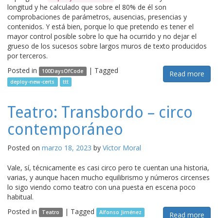
longitud y he calculado que sobre el 80% de él son
comprobaciones de parámetros, ausencias, presencias y
contenidos. Y está bien, porque lo que pretendo es tener el
mayor control posible sobre lo que ha ocurrido y no dejar el
grueso de los sucesos sobre largos muros de texto producidos
por terceros.
Posted in
|
Tagged
100DaysOfCode
Read more
deploy-new-certs
ttt
Teatro: Transbordo – circo
contemporáneo
Posted on
marzo 18, 2023
by
Víctor Moral
Vale, sí, técnicamente es casi circo pero te cuentan una historia,
varias, y aunque hacen mucho equilibrismo y números circenses
lo sigo viendo como teatro con una puesta en escena poco
habitual.
Posted in
|
Tagged
Teatro
Alfonso Jiménez
Read more