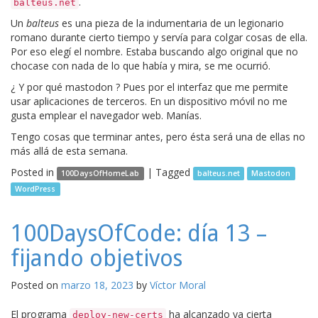
.
balteus.net
Un
balteus
es una pieza de la indumentaria de un legionario
romano durante cierto tiempo y servía para colgar cosas de ella.
Por eso elegí el nombre. Estaba buscando algo original que no
chocase con nada de lo que había y mira, se me ocurrió.
¿ Y por qué mastodon ? Pues por el interfaz que me permite
usar aplicaciones de terceros. En un dispositivo móvil no me
gusta emplear el navegador web. Manías.
Tengo cosas que terminar antes, pero ésta será una de ellas no
más allá de esta semana.
Posted in
|
Tagged
100DaysOfHomeLab
balteus.net
Mastodon
WordPress
100DaysOfCode: día 13 –
fijando objetivos
Posted on
marzo 18, 2023
by
Víctor Moral
El programa
ha alcanzado ya cierta
deploy-new-certs