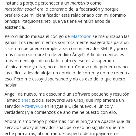
instancia porque pertenecer a un
monstruo
como
mastodon.social
era lo contrario de la federación y porque
prefiero que mi identificador esté relacionado con mi dominio
principal -taquiones.net- que ya tiene veintiún años de
existencia.
Pero cuando miraba el código de
Mastodon
se me quitaban las
ganas. Los requerimientos son totalmente exagerados para un
sistema que puede completarse con un servidor SMTP y poco
más (como siempre ha defendido Ángel). A fin de cuentas es
mover mensajes de un lado a otro y eso está superado
técnicamente ya. No, no es broma. Conozco de primera mano
las dificultades de alojar un dominio de correo y no me refería a
eso. Pero me estoy dispersando y no es eso de lo que quiero
hablar.
Ángel, de nuevo, me descubrió un software pequeño y resultón
llamado
snac
(Social Networks Are Crap) que implementa un
servidor
ActivityPub
en lenguaje C (de nuevo, el único y
verdadero) y a comienzos de año me he puesto con ello.
Ahora mismo tengo problemas con el programa Apache que da
servicios proxy al servidor snac pero eso no significa que me
eche para atrás, al contrario. El aspecto de mi página en el