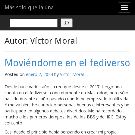
Menu
Skip
Más solo que la una
T
to
o
content
g
Buscar
g
l
e
Autor:
Víctor Moral
n
a
v
Moviéndome en el fediverso
i
g
Posted on
enero 2, 2024
by
Víctor Moral
a
t
i
Desde hace varios años, creo que desde el 2017, tengo una
o
cuenta en el fediverso, concretamente en Mastodon, pero sólo
n
ha sido durante el año pasado cuando he empezado a utilizarla.
Y me va bien. He conocido personas buenas e interesantes y he
participado en algunos debates divertidos. Me ha recordado
mucho a los primeros tiempos, los de los BBS y del IRC. Estoy
contento.
Casi desde el principio había pensando en crear mi propia