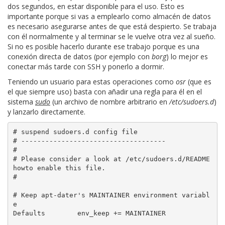
dos segundos, en estar disponible para el uso. Esto es
importante porque si vas a emplearlo como almacén de datos
es necesario asegurarse antes de que está despierto. Se trabaja
con él normalmente y al terminar se le vuelve otra vez al sueño.
Si no es posible hacerlo durante ese trabajo porque es una
conexión directa de datos (por ejemplo con
borg
) lo mejor es
conectar más tarde con SSH y ponerlo a dormir.
Teniendo un usuario para estas operaciones como
osr
(que es
el que siempre uso) basta con añadir una regla para él en el
sistema
sudo
(un archivo de nombre arbitrario en
/etc/sudoers.d
)
y lanzarlo directamente.
# suspend sudoers.d config file

# ------------------------------------

#

# Please consider a look at /etc/sudoers.d/README 
howto enable this file.

#

# Keep apt-dater's MAINTAINER environment variabl
e

Defaults        env_keep += MAINTAINER
