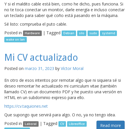
Y si el maldito cable está bien, como he dicho, pues funciona. Si
no te toca conectar un monitor, darle energía e incluso conectar
un teclado para saber qué coño está pasando en la máquina.
Sé listo: comprueba el puto cable.
Posted in
|
Tagged
Hardware
Debian
silo
sudo
systemd
wake on lan
Mi CV actualizado
Posted on
marzo 31, 2023
by
Víctor Moral
En otro de esos intentos por remotar algo que ni siquiera sé si
deseo remontar he actualizado mi curriculum vitae (también
llamado CV) en un documento PDF y he puesto una versión en
HTML en un subdominio expreso para ello.
https://cv.taquiones.net
Que supongo que servirá para algo. O no, ya no tengo idea.
Posted in
|
Tagged
Laboral
CV
Libreoffice
Read more