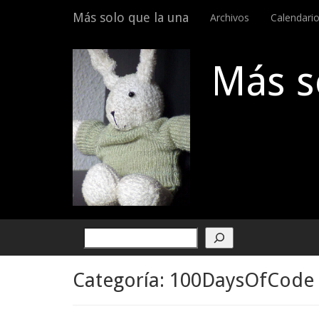
Menu
Skip
Más solo que la una
Archivos
Calendari
to
content
Más s
Buscar
Categoría:
100DaysOfCode