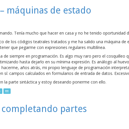
 – máquinas de estado
mando. Tenía mucho que hacer en casa y no he tenido oportunidad 
éxico de los códigos teatrales tratados y me ha salido una máquina d
a tener que pegarme con expresiones regulares multilínea.
 de siempre en programación. Es algo muy raro pero el cosquilleo que 
timizando hasta dejarlo en su mínima expresión. Es análogo al huevo 
a hacerme, años atrás, mi propio lenguaje de programación interpret
en sí: campos calculados en formularios de entrada de datos. Excesi
n la parte sintáctica y estoy deseando ponerme con ello.
s
ttt
– completando partes