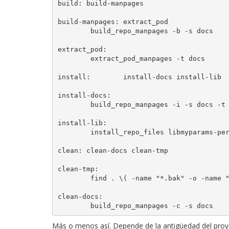
build: build-manpages

build-manpages: extract_pod

        build_repo_manpages -b -s docs

extract_pod:

        extract_pod_manpages -t docs

install:        install-docs install-lib

install-docs:

        build_repo_manpages -i -s docs -t $(DESTDIR)/usr/share/man

install-lib:

        install_repo_files libmyparams-perl $(DESTDIR)

clean: clean-docs clean-tmp

clean-tmp:

        find . \( -name "*.bak" -o -name "*.orig" -o -name "*.deb" \) -delete -print

clean-docs:

Más o menos así. Depende de la antigüedad del proyect