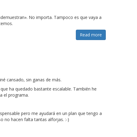
o «demuestran». No importa. Tampoco es que vaya a
ocemos.
Read more
miné cansado, sin ganas de más.
o que ha quedado bastante escalable. También he
a el programa.
ndispensable pero me ayudará en un plan que tengo a
 no hacen falta tantas alforjas. :-)