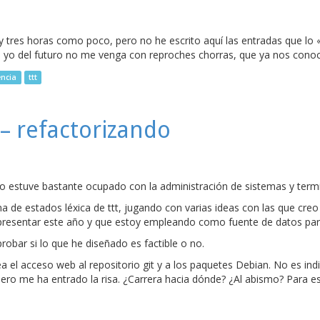
 tres horas como poco, pero no he escrito aquí las entradas que l
mi yo del futuro no me venga con reproches chorras, que ya nos con
encia
ttt
– refactorizando
ero estuve bastante ocupado con la administración de sistemas y ter
 de estados léxica de ttt, jugando con varias ideas con las que cre
epresentar este año y que estoy empleando como fuente de datos par
bar si lo que he diseñado es factible o no.
ea el acceso web al repositorio git y a los paquetes Debian. No es i
pero me ha entrado la risa. ¿Carrera hacia dónde? ¿Al abismo? Para eso