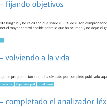
 fijando objetivos
erta longitud y he calculado que sobre el 80% de él son comprobacio
ener el mayor control posible sobre lo que ha ocurrido y no dejar el 
ttt
 volviendo a la vida
ajo en programación se me ha olvidado por completo publicarlo aquí. Y
new-certs
libparams-perl
markdown
– completado el analizador léx