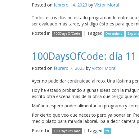
Posted on
febrero 14, 2023
by
Víctor Moral
Todos estos días he estado programando entre una y
ser evaluado más tarde, y si digo ésto es para que 
Posted in
|
Tagged
100DaysOfCode
Desánimo
Experi
100DaysOfCode: día 11 
Posted on
febrero 7, 2023
by
Víctor Moral
Ayer no pude dar continuidad al reto. Una lástima p
Hoy he estado probando algunas ideas con la máquina
escrito otra escena más de la obra que tengo que r
Mañana espero poder alimentar un programa y compro
Por cierto que veo que necesito pero ya poner en lín
medio plazo para mi vida laboral. Iba a decir carrera 
Posted in
|
Tagged
100DaysOfCode
ttt