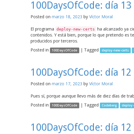
100DaysOfCode: día 13 –
Posted on
marzo 18, 2023
by
Víctor Moral
El programa
ha alcanzado ya ci
deploy-new-certs
contenidos. Y está bien, porque lo que pretendo es t
producidos por terceros.
Posted in
|
Tagged
100DaysOfCode
deploy-new-certs
100DaysOfCode: día 12 –
Posted on
marzo 17, 2023
by
Víctor Moral
Pues sí, porque aunque llevo más de diez días de trab
Posted in
|
Tagged
100DaysOfCode
Codeberg
deploy-
100DaysOfCode: día 12 