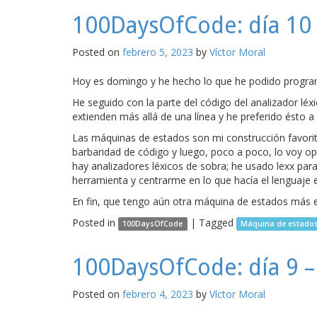
100DaysOfCode: día 10
Posted on
febrero 5, 2023
by
Víctor Moral
Hoy es domingo y he hecho lo que he podido progra
He seguido con la parte del código del analizador l
extienden más allá de una línea y he preferido ésto 
Las máquinas de estados son mi construcción favorita
barbaridad de código y luego, poco a poco, lo voy op
hay analizadores léxicos de sobra; he usado lexx par
herramienta y centrarme en lo que hacía el lenguaje 
En fin, que tengo aún otra máquina de estados más e
Posted in
|
Tagged
100DaysOfCode
Máquina de estado
100DaysOfCode: día 9 
Posted on
febrero 4, 2023
by
Víctor Moral