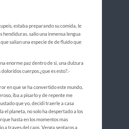
cupeis, estaba preparando su comida, le
us hendiduras. salio una inmensa lengua
 que salian una especie de de fluido que
una enorme paz dentro de si, una dulzura
 doloridos cuerpos.¿que es esto?.-
orror en que se ha convertido este mundo,
roso, iba a pisarlo y de repente me
ustado que yo, decidi traerle a casa
a el planeta, no solo ha despertado a los
orque hasta en los momentos mas
io a traves del caos. Venga sentaros a