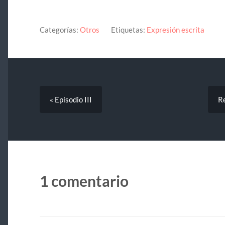
Categorías:
Otros
Etiquetas:
Expresión escrita
« Episodio III
Re
1 comentario