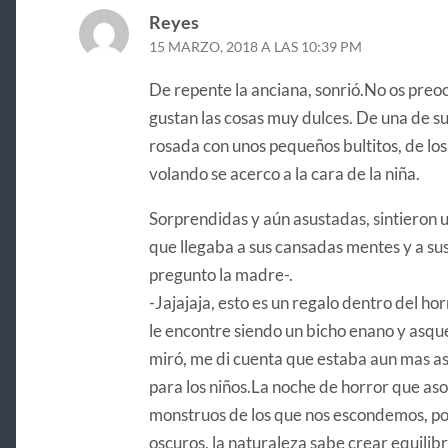
Reyes
15 MARZO, 2018 A LAS 10:39 PM
De repente la anciana, sonrió.No os preo
gustan las cosas muy dulces. De una de s
rosada con unos pequeños bultitos, de los
volando se acerco a la cara de la niña.
Sorprendidas y aún asustadas, sintieron 
que llegaba a sus cansadas mentes y a sus
pregunto la madre-.
-Jajajaja, esto es un regalo dentro del h
le encontre siendo un bicho enano y asque
miró, me di cuenta que estaba aun mas as
para los niños.La noche de horror que asol
monstruos de los que nos escondemos, p
oscuros, la naturaleza sabe crear equilibr